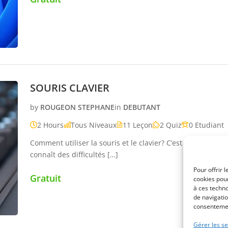
SOURIS CLAVIER
by
ROUGEON STEPHANE
in
DEBUTANT
2 Hours
Tous Niveaux
11 Leçon
2 Quiz
0 Etudiant
Comment utiliser la souris et le clavier? C’est la première
connaît des difficultés […]
Pour offrir 
Gratuit
cookies pour
à ces techn
de navigatio
consentement
Gérer les se