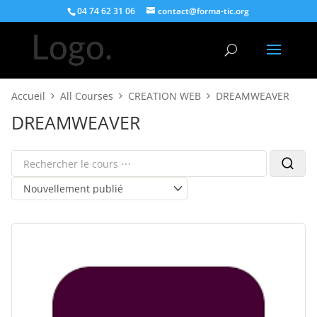
04 74 62 31 06
contact@forma-tic.org
Accueil
All Courses
CREATION WEB
DREAMWEAVER
DREAMWEAVER